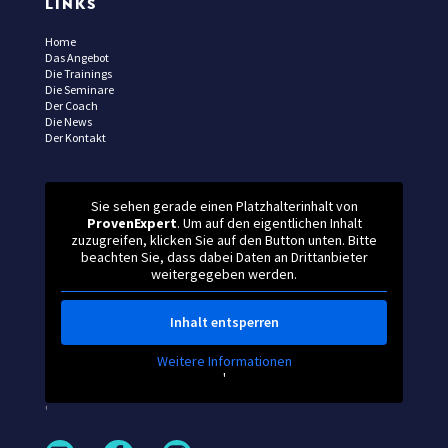
LINKS
Home
Das Angebot
Die Trainings
Die Seminare
Der Coach
Die News
Der Kontakt
Sie sehen gerade einen Platzhalterinhalt von
ProvenExpert
. Um auf den eigentlichen Inhalt
zuzugreifen, klicken Sie auf den Button unten. Bitte
beachten Sie, dass dabei Daten an Drittanbieter
weitergegeben werden.
Inhalt entsperren
Weitere Informationen
'
'
L
F