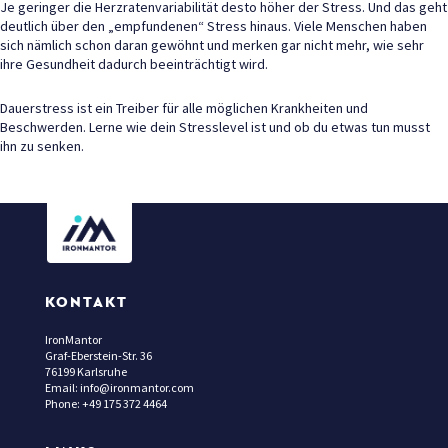
Je geringer die Herzratenvariabilität desto höher der Stress. Und das geht
deutlich über den „empfundenen“ Stress hinaus. Viele Menschen haben
sich nämlich schon daran gewöhnt und merken gar nicht mehr, wie sehr
ihre Gesundheit dadurch beeinträchtigt wird.
Dauerstress ist ein Treiber für alle möglichen Krankheiten und
Beschwerden. Lerne wie dein Stresslevel ist und ob du etwas tun musst
ihn zu senken.
KONTAKT
IronMantor
Graf-Eberstein-Str. 36
76199 Karlsruhe
Email: info@ironmantor.com
Phone: +49 175 372 4464