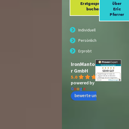
Erstgespräch
über
buchen
Eric
Pferrer
Individuell
Persönlich
Erprobt
IronManto
r GmbH
5.0
powered by
G
o
o
g
l
e
bewerte uns auf