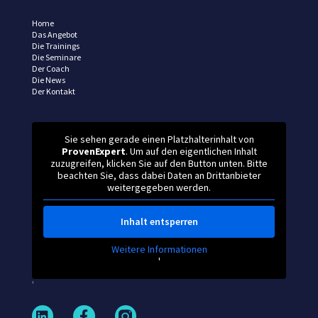
Home
Das Angebot
Die Trainings
Die Seminare
Der Coach
Die News
Der Kontakt
Sie sehen gerade einen Platzhalterinhalt von
ProvenExpert
. Um auf den eigentlichen Inhalt
zuzugreifen, klicken Sie auf den Button unten. Bitte
beachten Sie, dass dabei Daten an Drittanbieter
weitergegeben werden.
Inhalt entsperren
Weitere Informationen
'
'
L
F