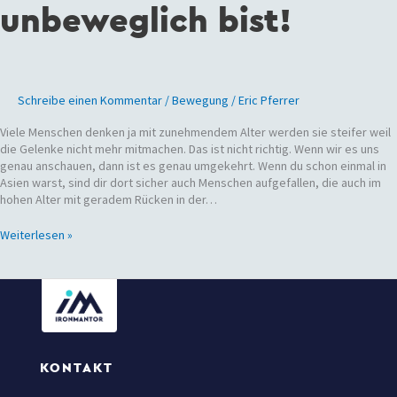
unbeweglich bist!
Schreibe einen Kommentar
/
Bewegung
/
Eric Pferrer
Viele Menschen denken ja mit zunehmendem Alter werden sie steifer weil
die Gelenke nicht mehr mitmachen. Das ist nicht richtig. Wenn wir es uns
genau anschauen, dann ist es genau umgekehrt. Wenn du schon einmal in
Asien warst, sind dir dort sicher auch Menschen aufgefallen, die auch im
hohen Alter mit geradem Rücken in der…
Weiterlesen »
KONTAKT