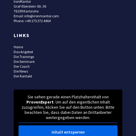
IronMantor
Graf-Eberstein-Str. 36
76199 Karlsruhe
Email: info@ironmantor.com
Phone: +49 175 372 4464
LINKS
Home
Das Angebot
Die Trainings
Die Seminare
Der Coach
Die News
Der Kontakt
Sie sehen gerade einen Platzhalterinhalt von
ProvenExpert
. Um auf den eigentlichen Inhalt
zuzugreifen, klicken Sie auf den Button unten. Bitte
beachten Sie, dass dabei Daten an Drittanbieter
weitergegeben werden.
Inhalt entsperren