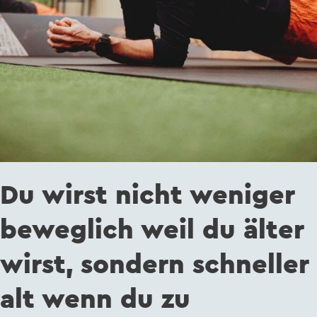
wenn
du
zu
unbeweglich
bist!
Du wirst nicht weniger
beweglich weil du älter
wirst, sondern schneller
alt wenn du zu