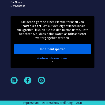
Die News
Der Kontakt
Sie sehen gerade einen Platzhalterinhalt von
ProvenExpert
. Um auf den eigentlichen Inhalt
zuzugreifen, klicken Sie auf den Button unten. Bitte
beachten Sie, dass dabei Daten an Drittanbieter
weitergegeben werden.
Inhalt entsperren
Weitere Informationen
'
'
L
F
i
a
n
c
k
e
e
b
d
o
Impressum
Datenschutzerklärung
AGB