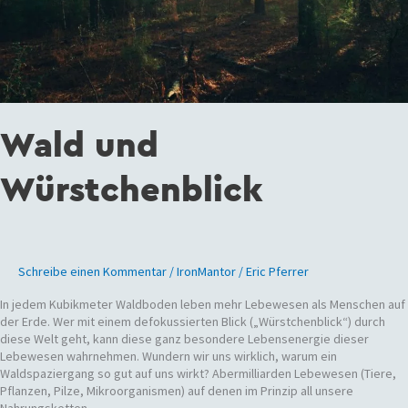
Wald und
Würstchenblick
Schreibe einen Kommentar
/
IronMantor
/
Eric Pferrer
In jedem Kubikmeter Waldboden leben mehr Lebewesen als Menschen auf
der Erde. Wer mit einem defokussierten Blick („Würstchenblick“) durch
diese Welt geht, kann diese ganz besondere Lebensenergie dieser
Lebewesen wahrnehmen. Wundern wir uns wirklich, warum ein
Waldspaziergang so gut auf uns wirkt? Abermilliarden Lebewesen (Tiere,
Pflanzen, Pilze, Mikroorganismen) auf denen im Prinzip all unsere
Nahrungsketten…