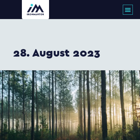
Zum
Inhalt
springen
28. August 2023
Wald
und
Würstchenblick