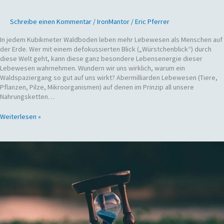
Schreibe einen Kommentar
/
IronMantor
/
Eric Pferrer
In jedem Kubikmeter Waldboden leben mehr Lebewesen als Menschen auf
der Erde. Wer mit einem defokussierten Blick („Würstchenblick“) durch
diese Welt geht, kann diese ganz besondere Lebensenergie dieser
Lebewesen wahrnehmen. Wundern wir uns wirklich, warum ein
Waldspaziergang so gut auf uns wirkt? Abermilliarden Lebewesen (Tiere,
Pflanzen, Pilze, Mikroorganismen) auf denen im Prinzip all unsere
Nahrungsketten…
Weiterlesen »
Keine
Zeit
hätten
wir
nur,
wenn
wir
unsterblich
wären