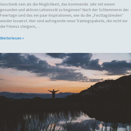
Geschenk sein als die Möglichkeit, das kommende Jahr mit einem
gesunden und aktiven Lebensstil zu beginnen? Nach der Schlemmerei der
Feiertage sind das ein paar Inspirationen, wie du die „Festtagsbeulen“
wieder loswirst. Hier sind aufregende neue Trainingspakete, die nicht nur
die Fitness steigern,…
Weiterlesen »
Was
ist
eigentlich
artgerecht?