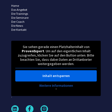
Home
Das Angebot
Die Trainings
Die Seminare
Der Coach
Die News
Der Kontakt
Sie sehen gerade einen Platzhalterinhalt von
ProvenExpert
. Um auf den eigentlichen Inhalt
zuzugreifen, klicken Sie auf den Button unten. Bitte
beachten Sie, dass dabei Daten an Drittanbieter
weitergegeben werden.
Inhalt entsperren
Weitere Informationen
'
'
L
F
i
a