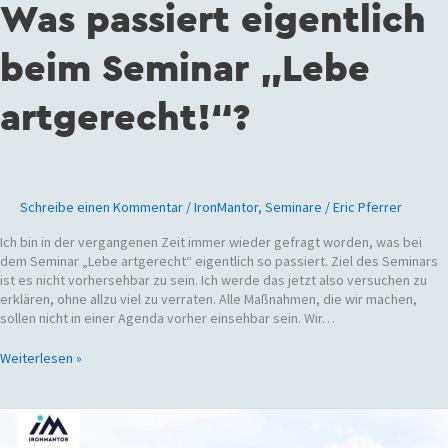
Was passiert eigentlich
beim Seminar „Lebe
artgerecht!“?
Schreibe einen Kommentar
/
IronMantor
,
Seminare
/
Eric Pferrer
Ich bin in der vergangenen Zeit immer wieder gefragt worden, was bei
dem Seminar „Lebe artgerecht“ eigentlich so passiert. Ziel des Seminars
ist es nicht vorhersehbar zu sein. Ich werde das jetzt also versuchen zu
erklären, ohne allzu viel zu verraten. Alle Maßnahmen, die wir machen,
sollen nicht in einer Agenda vorher einsehbar sein. Wir…
Weiterlesen »
Seminar:
Lebe