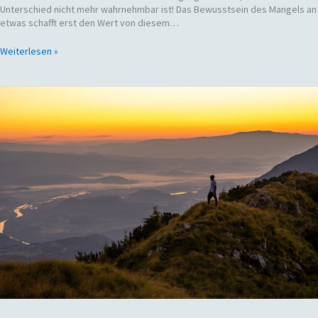
Unterschied nicht mehr wahrnehmbar ist! Das Bewusstsein des Mangels an
etwas schafft erst den Wert von diesem…
Weiterlesen »
Was
passiert
eigentlich
beim
Seminar
„Lebe
artgerecht!“?