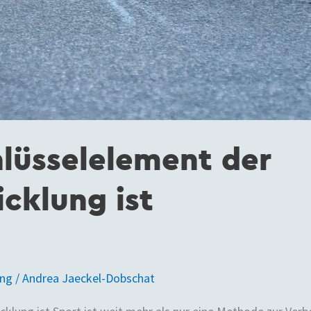
lüsselelement der
cklung ist
ung
/
Andrea Jaeckel-Dobschat