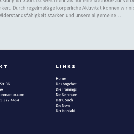
lung ist Sport ist weit mehr als nur eine Methode zur Verbes
hkeit. Durch regelmäßige körperliche Aktivität können wir n
Widerstandsfähigkeit stärken und unsere allgemeine…
KT
LINKS
Home
Str. 36
Das Angebot
he
Die Trainings
ironmantor.com
Die Seminare
75 372 4464
Der Coach
Die News
Der Kontakt