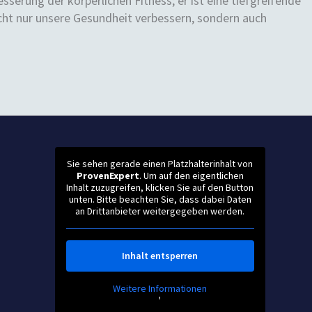
serung der körperlichen Fitness; er ist eine tiefgreifende
icht nur unsere Gesundheit verbessern, sondern auch
Sie sehen gerade einen Platzhalterinhalt von
ProvenExpert
. Um auf den eigentlichen
Inhalt zuzugreifen, klicken Sie auf den Button
unten. Bitte beachten Sie, dass dabei Daten
an Drittanbieter weitergegeben werden.
Inhalt entsperren
Weitere Informationen
'