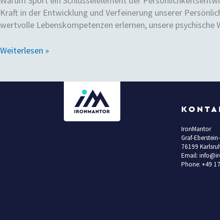
Warum Sport ein Schlüsselelement der Persönlichkeitsentwick
Kraft in der Entwicklung und Verfeinerung unserer Persönlic
wertvolle Lebenskompetenzen erlernen, unsere psychische 
Weiterlesen »
KONTA
IronMantor
Graf-Eberstein-
76199 Karlsru
Email: info@
Phone: +49 1