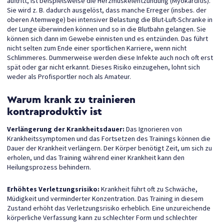
auftritt, ist beispielsweise die Herzmuskelentzündung (Myokarditis).
Sie wird z. B. dadurch ausgelöst, dass manche Erreger (insbes. der
oberen Atemwege) bei intensiver Belastung die Blut-Luft-Schranke in
der Lunge überwinden können und so in die Blutbahn gelangen. Sie
können sich dann im Gewebe einnisten und es entzünden. Das führt
nicht selten zum Ende einer sportlichen Karriere, wenn nicht
Schlimmeres. Dummerweise werden diese Infekte auch noch oft erst
spät oder gar nicht erkannt. Dieses Risiko einzugehen, lohnt sich
weder als Profisportler noch als Amateur.
Warum krank zu trainieren
kontraproduktiv ist
Verlängerung der Krankheitsdauer:
Das Ignorieren von
Krankheitssymptomen und das Fortsetzen des Trainings können die
Dauer der Krankheit verlängern. Der Körper benötigt Zeit, um sich zu
erholen, und das Training während einer Krankheit kann den
Heilungsprozess behindern.
Erhöhtes Verletzungsrisiko:
Krankheit führt oft zu Schwäche,
Müdigkeit und verminderter Konzentration. Das Training in diesem
Zustand erhöht das Verletzungsrisiko erheblich. Eine unzureichende
körperliche Verfassung kann zu schlechter Form und schlechter