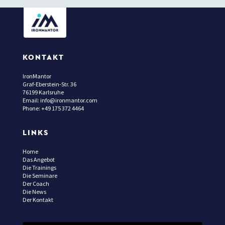
KONTAKT
IronMantor
Graf-Eberstein-Str. 36
76199 Karlsruhe
Email: info@ironmantor.com
Phone: +49 175 372 4464
LINKS
Home
Das Angebot
Die Trainings
Die Seminare
Der Coach
Die News
Der Kontakt