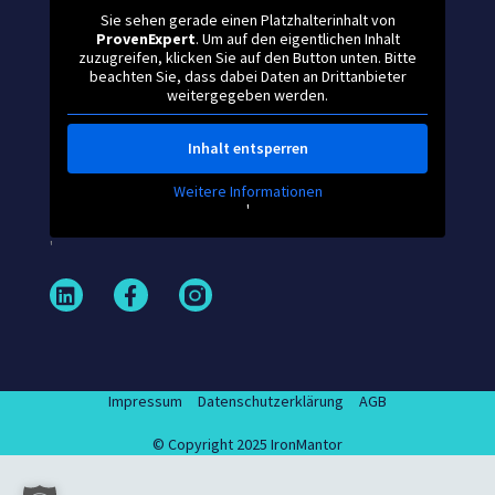
Sie sehen gerade einen Platzhalterinhalt von
ProvenExpert
. Um auf den eigentlichen Inhalt
zuzugreifen, klicken Sie auf den Button unten. Bitte
beachten Sie, dass dabei Daten an Drittanbieter
weitergegeben werden.
Inhalt entsperren
Weitere Informationen
'
'
L
F
i
a
n
c
k
e
e
b
d
o
Impressum
Datenschutzerklärung
AGB
i
o
n
k
© Copyright 2025 IronMantor
-
f