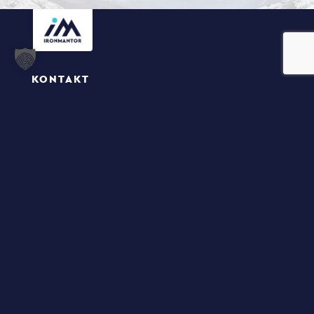
KONTAKT
IronMantor
Graf-Eberstein-Str. 36
76199 Karlsruhe
Email: info@ironmantor.com
Phone: +49 175 372 4464
LINKS
Home
Das Angebot
Die Trainings
Die Seminare
Der Coach
Die News
Der Kontakt