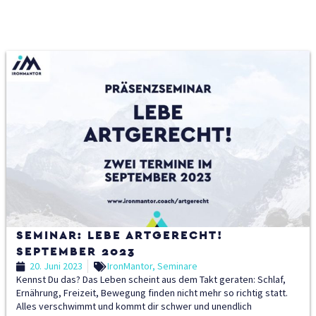
S
S
S
S
S
e
e
e
e
e
i
i
i
i
i
t
t
t
t
t
e
e
e
e
e
SEMINAR: LEBE ARTGERECHT!
SEPTEMBER 2023
20. Juni 2023
IronMantor
,
Seminare
Kennst Du das? Das Leben scheint aus dem Takt geraten: Schlaf,
Ernährung, Freizeit, Bewegung finden nicht mehr so richtig statt.
Alles verschwimmt und kommt dir schwer und unendlich