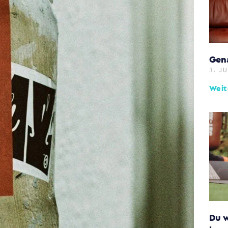
Gena
3. J
Weit
Du w