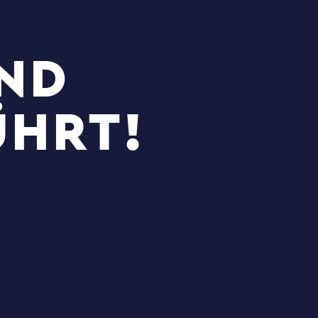
UND
ÜHRT!