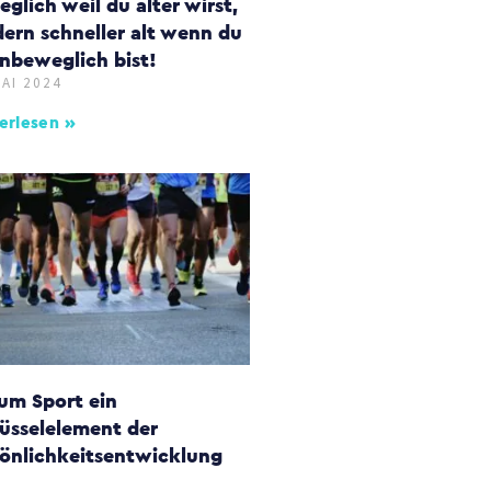
glich weil du älter wirst,
ern schneller alt wenn du
nbeweglich bist!
MAI 2024
erlesen »
um Sport ein
üsselelement der
önlichkeitsentwicklung