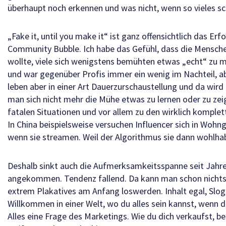
überhaupt noch erkennen und was nicht, wenn so vieles sc
„Fake it, until you make it“ ist ganz offensichtlich das E
Community Bubble. Ich habe das Gefühl, dass die Menschen 
wollte, viele sich wenigstens bemühten etwas „echt“ zu ma
und war gegenüber Profis immer ein wenig im Nachteil, ab
leben aber in einer Art Dauerzurschaustellung und da wi
man sich nicht mehr die Mühe etwas zu lernen oder zu zeig
fatalen Situationen und vor allem zu den wirklich komple
In China beispielsweise versuchen Influencer sich in Woh
wenn sie streamen. Weil der Algorithmus sie dann wohlha
Deshalb sinkt auch die Aufmerksamkeitsspanne seit Jahren 
angekommen. Tendenz fallend. Da kann man schon nichts
extrem Plakatives am Anfang loswerden. Inhalt egal, Sloga
Willkommen in einer Welt, wo du alles sein kannst, wenn 
Alles eine Frage des Marketings. Wie du dich verkaufst, b