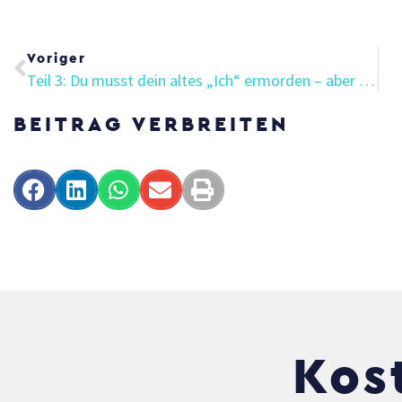
Zurück
Voriger
Teil 3: Du musst dein altes „Ich“ ermorden – aber liebevoll!
BEITRAG VERBREITEN
Kos