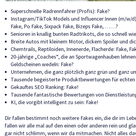
Superschnelle Radrennfahrer (Profis): Fake?
Instagram/TikTok Models und Influencer:Innen (m/w/d)
Fake, Po Fake, Sixpack Fake, Bizeps Fake, ……?
Senioren in knallig bunten Radtrikots, die so schnell wi
Breite Autos mit kleinem Motor, dickem Spoiler und dic
Chemtrails, Reptiloiden, Innenerde, Flacherde: Fake, Fa
20-jährige „Coaches“, die an Sportwagenhauben lehnen 
Geldscheinen wedeln: Fake?
Unternehmen, die ganz plötzlich ganz grün und ganz um
Tausende begeisterte Produktbewertungen für echten 
Gekauftes SEO Ranking: Fake!
Tausende fantastische Bewertungen von Dienstleistung
KI, die vorgibt intelligent zu sein: Fake!
Dir fallen bestimmt noch weitere Fakes ein, die dir im Le
fallen wir alle mal auf den einen oder anderen rein und gl
gar nicht schlimm, wenn wir da mitmachen. Nicht alles dav