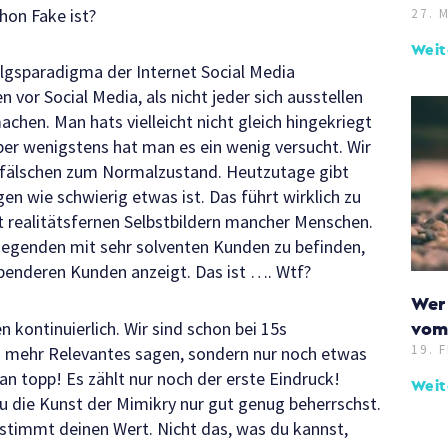
hon Fake ist?
27. 
Weit
rfolgsparadigma der Internet Social Media
vor Social Media, als nicht jeder sich ausstellen
chen. Man hats vielleicht nicht gleich hingekriegt
er wenigstens hat man es ein wenig versucht. Wir
rd fälschen zum Normalzustand. Heutzutage gibt
en wie schwierig etwas ist. Das führt wirklich zu
tt realitätsfernen Selbstbildern mancher Menschen.
ngegenden mit sehr solventen Kunden zu befinden,
benderen Kunden anzeigt. Das ist …. Wtf?
Wer
vom
kontinuierlich. Wir sind schon bei 15s
19. 
 mehr Relevantes sagen, sondern nur noch etwas
n topp! Es zählt nur noch der erste Eindruck!
Weit
du die Kunst der Mimikry nur gut genug beherrschst.
estimmt deinen Wert. Nicht das, was du kannst,